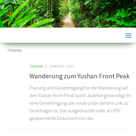
Skip to content
TAIWAN
TAIWAN
5. JANUARY 2025
Wanderung zum Yushan Front Peak
Planung und Genehmigung Für die Wanderung auf
den Yushan Front Peak (auch Jadeberg) benötigt ihr
eine Genehmigung die vorab unter diesem Link zu
beantragen ist. Das ausgedruckte oder als PDF
gespeicherte Dokument von der...