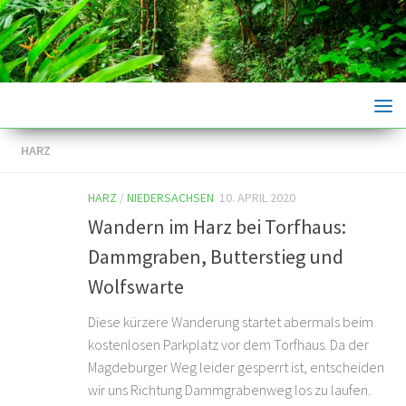
Skip to content
HARZ
HARZ
/
NIEDERSACHSEN
10. APRIL 2020
Wandern im Harz bei Torfhaus:
Dammgraben, Butterstieg und
Wolfswarte
Diese kürzere Wanderung startet abermals beim
kostenlosen Parkplatz vor dem Torfhaus. Da der
Magdeburger Weg leider gesperrt ist, entscheiden
wir uns Richtung Dammgrabenweg los zu laufen.