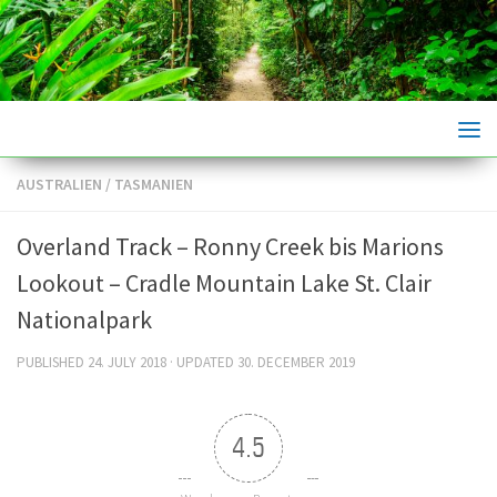
Skip to content
AUSTRALIEN
/
TASMANIEN
Overland Track – Ronny Creek bis Marions
Lookout – Cradle Mountain Lake St. Clair
Nationalpark
PUBLISHED
24. JULY 2018
· UPDATED
30. DECEMBER 2019
4.5