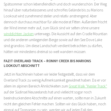
Spätsommer schon lebensfeindlich und doch wunderschön. Der Weg
hinauf über naturbelassenes und schroffes Gelände bis zu Marions
Lookout wird zunehmend steiler und relativ anstrengend. Aber
dennoch durchaus machbar für alle moderat Fitten. Außerdem frischt
der Wind immer mehr auf, zum Glück sind wir selten ohne unsere
winddichten Jacken
unterwegs. Die Aussicht auf den Cradle Mountian
und die anderen umliegenden Berge sowie auf den See Dove Lake
sind grandios. Um diese Landschaft verdient betrachten zu dürfen,
hätten wir mindestens dreimal so weit wandern müssen.
FAZIT OVERLAND TRACK – RONNY CREEK BIS MARIONS
LOOKOUT ABSCHNITT
Jetzt im Nachhinein haben wir leider festgestellt, dass wir dem
Overland Track zu wenig Aufmerksamkeit gewidmet haben. Da er vor
allem im alpinen Bereich Ähnlichkeiten zum
Great Walk “Kepler Track”
auf der Südinsel Neuseelands hat und vielleicht sogar noch
beeindruckendere Abschnitte auf einen warten, sollte man in Zukunft
nicht den gleichen Fehler machen. Sollten wir das Glück haben, noch
einmal auf Tasmanien zu sein, werden wir auf jeden Fall den