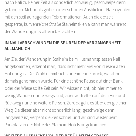
nach Nali zu keiner Zeit als sonderlich schwierig, geschweige denn
gefährlich. Mehrmals gibt es einen schönen Ausblick ins Naeroydalen
mit den steil aufragenden Felsformationen. Auch die derzeit
gesperrte, kurvenreiche Straße Stalheimskleiva kann man während
der Wanderung in Stalheim betrachten.
IN NALI VERSCHWINDEN DIE SPUREN DER VERGANGENHEIT
ALLMÄHLICH
Am Ziel der Wanderung in Stalheim beim Husmannsplassen Nali
angekommen, erkennt man, dass nicht mehr viel von diesem alten
Hof übrig ist. Der Wald nimmt sich zunehmend zurück, was ihm
damals genommen wurde. Für eine schöne Pause auf einer Bank
oder der Wiese sollte Zeit sein. Wir wissen nicht, ob hier immer so
wenig Wanderer unterwegs sind, aber wir treffen auf dem Hin- und
Rückweg nur eine weitere Person. Zurück geht es über den gleichen
Weg. Da dieser aber nicht sonderlich lang, geschweige denn
langweilig ist, vergeht die Zeit schnell und wir sind wieder beim
Parkplatz in der Nähe des Stalheim Hotels angekommen.
WEITERE AUSBLICKE VON DER BERÜHMTEN STRASSE S