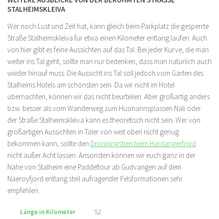
TALHEIMSKLEIVA
Wer noch Lust und Zeit hat, kann gleich beim Parkplatz die gesperrte
Straße Stalheimskleiva für etwa einen Kilometer entlang laufen. Auch
von hier gibt es feine Aussichten auf das Tal. Bei jeder Kurve, die man
weiter ins Tal geht, sollte man nur bedenken, dass man natürlich auch
wieder hinauf muss. Die Aussicht ins Tal soll jedoch vom Garten des
Stalheims Hotels am schönsten sein. Da wir nicht im Hotel
übernachten, können wir das nicht beurteilen. Aber großartig anders
bzw. besser als vom Wanderweg zum Husmannsplassen Nali oder
der Straße Stalheimskleiva kann es theoretisch nicht sein. Wer von
großartigen Aussichten in Täler von weit oben nicht genug
bekommen kann, sollte den
Dronningstien beim Hardangerfjord
nicht außer Acht lassen. Ansonsten können wir euch ganz in der
Nähe von Stalheim eine Paddeltour ab Gudvangen auf dem
Naeroyfjord entlang steil aufragender Felsformationen sehr
empfehlen.
Länge in Kilometer
5,2