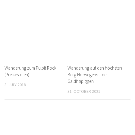
Wanderung zum Pulpit Rock
Wanderung auf den höchsten
(Preikestolen)
Berg Norwegens – der
Galdhøpiggen
8. JULY 2018
31. OCTOBER 2021