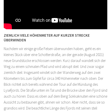
ZIEMLICH VIELE HÖHENMETER AUF KURZER STRECKE
ÜBERWINDEN
Nachdem wir einige große Felsen überwunden haben, geht es ein
kleines Stück über eine Schotterstraße, an der gerade (August 2021)
neue Grundstücke erschlossen werden. Kurz darauf wandelt sich der
Weg zu einem schmalen Pfad und wird abrupt steil. Und zwar sogar
ziemlich steil. Insgesamt windet sich der Wanderweg auf den zwei
Kilometern bis zum Gipfel für circa 340 Höhenmeter nach oben. Der
Blick richtet sich bereits während der Tour auf die Mündung des
Lysefjords. Die Straße unten im Tal und die Brücke über den Fjord sind
auch zu hören. Dass es oben auf dem Berg Sokkaknuten eine schöne
Aussicht zu bestaunen gibt, ahnen wir schon. Aber nicht, dass sie so
grandios wird. Die beachtliche Länge des Fjords mit seinen steil