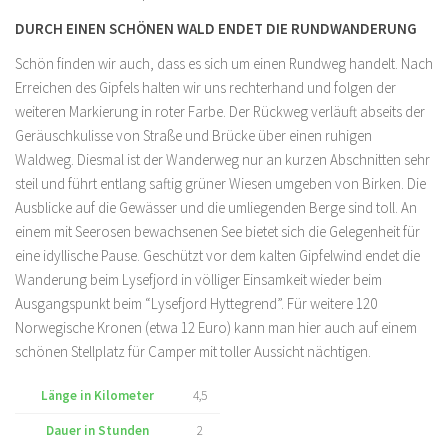
DURCH EINEN SCHÖNEN WALD ENDET DIE RUNDWANDERUNG
Schön finden wir auch, dass es sich um einen Rundweg handelt. Nach
Erreichen des Gipfels halten wir uns rechterhand und folgen der
weiteren Markierung in roter Farbe. Der Rückweg verläuft abseits der
Geräuschkulisse von Straße und Brücke über einen ruhigen
Waldweg. Diesmal ist der Wanderweg nur an kurzen Abschnitten sehr
steil und führt entlang saftig grüner Wiesen umgeben von Birken. Die
Ausblicke auf die Gewässer und die umliegenden Berge sind toll. An
einem mit Seerosen bewachsenen See bietet sich die Gelegenheit für
eine idyllische Pause. Geschützt vor dem kalten Gipfelwind endet die
Wanderung beim Lysefjord in völliger Einsamkeit wieder beim
Ausgangspunkt beim “Lysefjord Hyttegrend”. Für weitere 120
Norwegische Kronen (etwa 12 Euro) kann man hier auch auf einem
schönen Stellplatz für Camper mit toller Aussicht nächtigen.
Länge in Kilometer
4,5
Dauer in Stunden
2