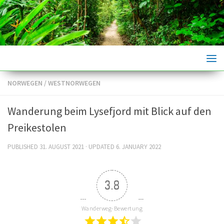
Skip to content
NORWEGEN
/
WESTNORWEGEN
Wanderung beim Lysefjord mit Blick auf den
Preikestolen
PUBLISHED
31. AUGUST 2021
· UPDATED
6. JANUARY 2022
3.8
Wanderweg-Bewertung