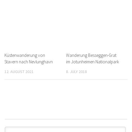
Küstenwanderung von
Wanderung Besseggen-Grat
Stavern nach Nevlunghavn
im Jotunheimen Nationalpark
12. AUGUST 2021
8. JULY 2018