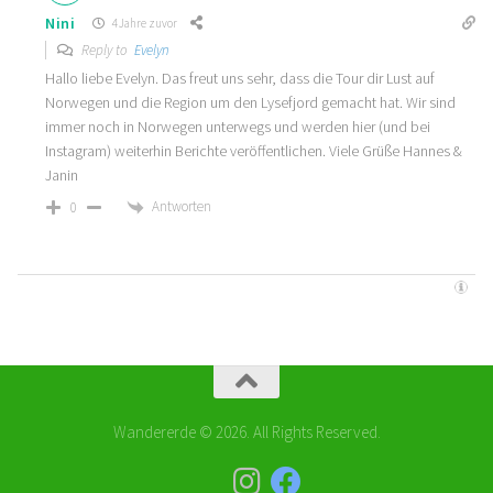
Nini
4 Jahre zuvor
Reply to
Evelyn
Hallo liebe Evelyn. Das freut uns sehr, dass die Tour dir Lust auf
Norwegen und die Region um den Lysefjord gemacht hat. Wir sind
immer noch in Norwegen unterwegs und werden hier (und bei
Instagram) weiterhin Berichte veröffentlichen. Viele Grüße Hannes &
Janin
Antworten
0
Wandererde © 2026. All Rights Reserved.