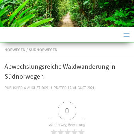
Skip to content
NORWEGEN
/
SÜDNORWEGEN
Abwechslungsreiche Waldwanderung in
Südnorwegen
PUBLISHED
4. AUGUST 2021
· UPDATED
12. AUGUST 2021
0
Wanderweg-Bewertung