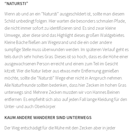
“NATURSTI”
Wenn ab und an ein “Natursti” ausgeschildert ist, sollte man diesem
Schild unbedingt folgen. Hier warten die besonders schmalen Pfade,
die nicht immer sofort zu identifizieren sind. Es sind zwar kleine
Umwege, aber diese sind das Highlight dieses großen Waldgebietes.
Kleine Bäche fließen am Wegesrand und die ein oder andere
sumpfige Stelle muss überwunden werden. Im späteren Verlauf geht es
teils durch sehr hohes Gras. Dieses ist so hoch, dass es die Höhe einer
ausgewachsenen Person erreicht und einem zum Teil im Gesicht
kitzelt. Wer die Natur lieber aus etwas mehr Entfernung genießen
möchte, sollte die “Natursti” Wege eher nicht in Anspruch nehmen.
Alle Naturfreunde sollten bedenken, dass hier Zecken im hohen Gras
unterwegs sind. Mehrere Zecken mussten wir von Hannes Beinen
entfernen. Es empfiehlt sich also auf jeden Fall lange Kleidung für den
Unter- und auch Oberkörper.
KAUM ANDERE WANDERER SIND UNTERWEGS
Der Weg entschädigt für die Mühe mit den Zecken aber in jeder