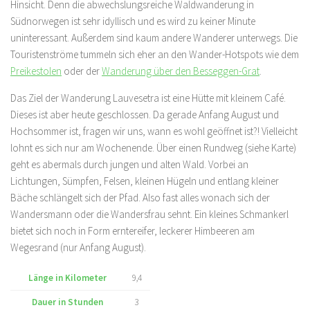
Hinsicht. Denn die abwechslungsreiche Waldwanderung in
Südnorwegen ist sehr idyllisch und es wird zu keiner Minute
uninteressant. Außerdem sind kaum andere Wanderer unterwegs. Die
Touristenströme tummeln sich eher an den Wander-Hotspots wie dem
Preikestolen
oder der
Wanderung über den Besseggen-Grat
.
Das Ziel der Wanderung Lauvesetra ist eine Hütte mit kleinem Café.
Dieses ist aber heute geschlossen. Da gerade Anfang August und
Hochsommer ist, fragen wir uns, wann es wohl geöffnet ist?! Vielleicht
lohnt es sich nur am Wochenende. Über einen Rundweg (siehe Karte)
geht es abermals durch jungen und alten Wald. Vorbei an
Lichtungen, Sümpfen, Felsen, kleinen Hügeln und entlang kleiner
Bäche schlängelt sich der Pfad. Also fast alles wonach sich der
Wandersmann oder die Wandersfrau sehnt. Ein kleines Schmankerl
bietet sich noch in Form erntereifer, leckerer Himbeeren am
Wegesrand (nur Anfang August).
Länge in Kilometer
9,4
Dauer in Stunden
3