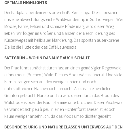
OFTMALS HIGHLIGHTS
Der Parkplatz bei dem wir starten heißt Rømminga. Dieser beschert
uns eine abwechslungsreiche Waldwanderung in Südnorwegen. Wer
Moose, Farne, Felsen und schmale Pfade mag, wird diesen Weg
lieben. Wir folgen im Großen und Ganzen der Beschilderung des
Küstenweges mit hellblauer Markierung. Das spontan auserkorene
Ziel ist die Hütte oder das Café Lauvesetra.
SATTGRÜN – WOHIN DAS AUGE AUCH SCHAUT
Der Pfad führt zunächst durch fast an einen gemäßigten Regenwald
erinnernden (Buchen-) Wald. Dichtes Moos wächst überall. Und viele
Farne drängen sich auf den wenigen freien und noch
nährstoffreichen Flächen dicht an dicht. Alles ist in einen tiefen
Grünton getaucht. Nur ab und zu wird dieser durch das Braun des
Waldbodens oder der Baumstämme unterbrochen. Dieser Mischwald
verwandelt sich peu à peu in einen Fichtenforst. Dieser ist jedoch
kaum weniger ansehnlich, da das Moos umso dichter gedeiht.
BESONDERS URIG UND NATURBELASSEN UNTERWEGS AUF DEN