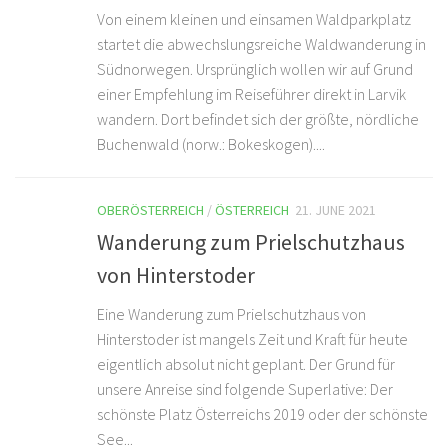
Von einem kleinen und einsamen Waldparkplatz
startet die abwechslungsreiche Waldwanderung in
Südnorwegen. Ursprünglich wollen wir auf Grund
einer Empfehlung im Reiseführer direkt in Larvik
wandern. Dort befindet sich der größte, nördliche
Buchenwald (norw.: Bokeskogen)....
OBERÖSTERREICH
/
ÖSTERREICH
21. JUNE 2021
Wanderung zum Prielschutzhaus
von Hinterstoder
Eine Wanderung zum Prielschutzhaus von
Hinterstoder ist mangels Zeit und Kraft für heute
eigentlich absolut nicht geplant. Der Grund für
unsere Anreise sind folgende Superlative: Der
schönste Platz Österreichs 2019 oder der schönste
See...