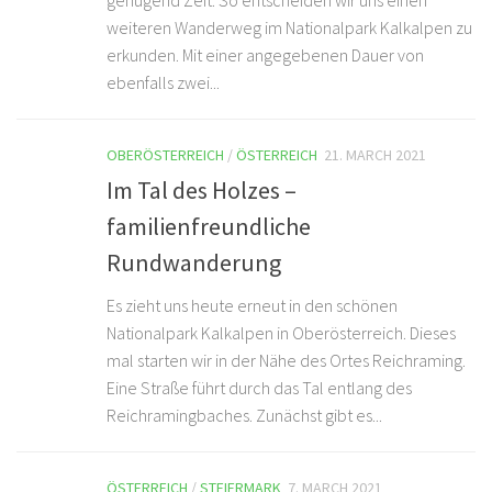
genügend Zeit. So entscheiden wir uns einen
weiteren Wanderweg im Nationalpark Kalkalpen zu
erkunden. Mit einer angegebenen Dauer von
ebenfalls zwei...
OBERÖSTERREICH
/
ÖSTERREICH
21. MARCH 2021
Im Tal des Holzes –
familienfreundliche
Rundwanderung
Es zieht uns heute erneut in den schönen
Nationalpark Kalkalpen in Oberösterreich. Dieses
mal starten wir in der Nähe des Ortes Reichraming.
Eine Straße führt durch das Tal entlang des
Reichramingbaches. Zunächst gibt es...
ÖSTERREICH
/
STEIERMARK
7. MARCH 2021