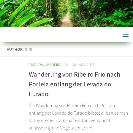
Skip to content
AUTHOR:
NINI
EUROPA
/
MADEIRA
26. JANUARY 2025
Wanderung von Ribeiro Frio nach
Portela entlang der Levada do
Furado
Die Wanderung von Ribeiro Frio nach Portela
entlang der Levada do Furado bietet alles was man
sich von einer traumhaften Tour verspricht:
unfassbar grüne Vegetation, eine