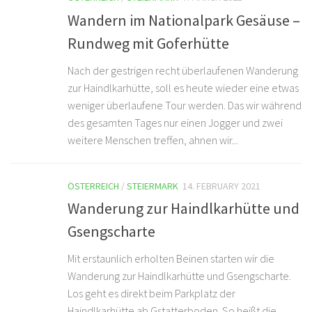
Wandern im Nationalpark Gesäuse –
Rundweg mit Goferhütte
Nach der gestrigen recht überlaufenen Wanderung
zur Haindlkarhütte, soll es heute wieder eine etwas
weniger überlaufene Tour werden. Das wir während
des gesamten Tages nur einen Jogger und zwei
weitere Menschen treffen, ahnen wir...
ÖSTERREICH
/
STEIERMARK
14. FEBRUARY 2021
Wanderung zur Haindlkarhütte und
Gsengscharte
Mit erstaunlich erholten Beinen starten wir die
Wanderung zur Haindlkarhütte und Gsengscharte.
Los geht es direkt beim Parkplatz der
Haindlkarhütte ab Gstatterboden. So heißt die