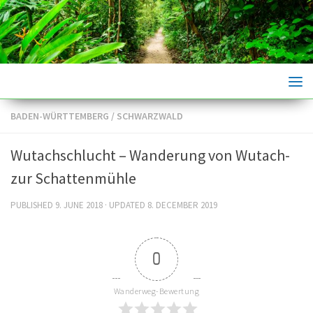
Skip to content
BADEN-WÜRTTEMBERG
/
SCHWARZWALD
Wutachschlucht – Wanderung von Wutach-
zur Schattenmühle
PUBLISHED
9. JUNE 2018
· UPDATED
8. DECEMBER 2019
0
Wanderweg-Bewertung