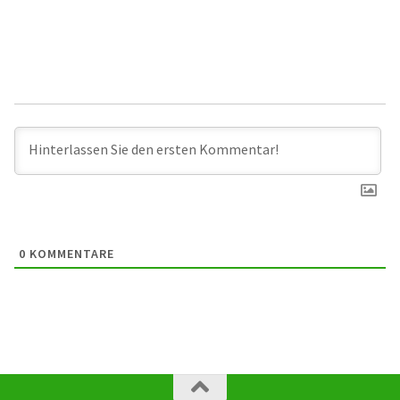
0
KOMMENTARE